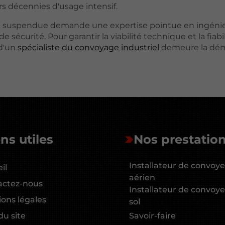
s décennies d'usage intensif.
on suspendue demande une expertise pointue en ingénie
écurité. Pour garantir la viabilité technique et la fiabi
 d'un
spécialiste du convoyage industriel
demeure la dém
ns utiles
Nos prestatio
Installateur de convoy
il
aérien
actez-nous
Installateur de convoy
ons légales
sol
du site
Savoir-faire