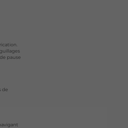
ication.
guillages
 de pause
s de
 navigant