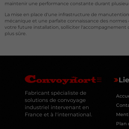
maintenir une performance constante durant plusieur
La mise en place d'une infrastructure de manutenti
mécanique et une parfaite connaissance des normes de s
votre future installation, solliciter l'accompagnement
plus sûre.
Lie
Fabricant spécialiste de
Accue
solutions de convoyage
Cont
industriel intervenant en
France et à l'international.
Menti
Plan 