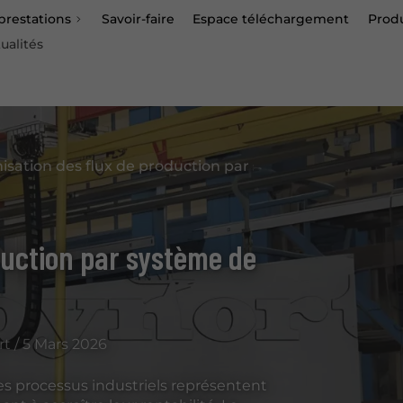
prestations
Savoir-faire
Espace téléchargement
Produ
ualités
isation des flux de production par système de convoye
duction par système de
t / 5 Mars 2026
 des processus industriels représentent