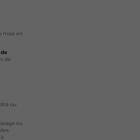
e mise en
 de
rs de
dité ou
issage ou
 des
 à