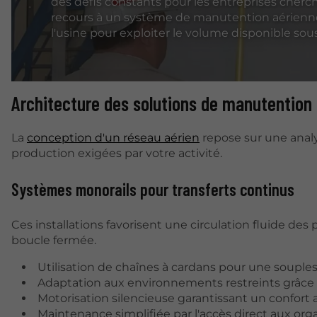
des défis constants pour les entreprises chercha
recours à un système de manutention aérienne
l'usine pour exploiter le volume disponible sou
Architecture des solutions de manutention
La
conception d'un réseau aérien
repose sur une analy
production exigées par votre activité.
Systèmes monorails pour transferts continus
Ces installations favorisent une circulation fluide des p
boucle fermée.
Utilisation de chaînes à cardans pour une soupless
Adaptation aux environnements restreints grâce à
Motorisation silencieuse garantissant un confort 
Maintenance simplifiée par l'accès direct aux or