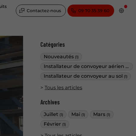
its
Contactez-nous
09 70 35 39 60
Catégories
ur aérien
Nouveautés
(1)
Installateur de convoyeur aérien
(2)
Installateur de convoyeur au sol
(1)
Tous les articles
Archives
Juillet
Mai
Mars
(1)
(1)
(1)
Février
(1)
Tous les articles