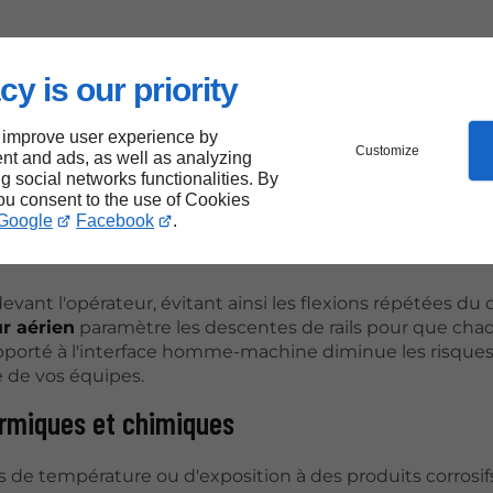
uveaux postes de travail ou l'extension de zones de sto
isques de collision et fluidifie les mouvements transvers
cy is our priority
es auparavant inutilisés en véritables vecteurs de produc
 improve user experience by
Customize
nt and ads, as well as analyzing
ng social networks functionalities. By
you consent to the use of Cookies
Google
Facebook
.
fforts physiques liés au déplacement manuel de compos
ant l'opérateur, évitant ainsi les flexions répétées du 
r aérien
paramètre les descentes de rails pour que cha
 apporté à l'interface homme-machine diminue les risque
e de vos équipes.
ermiques et chimiques
s de température ou d'exposition à des produits corrosi