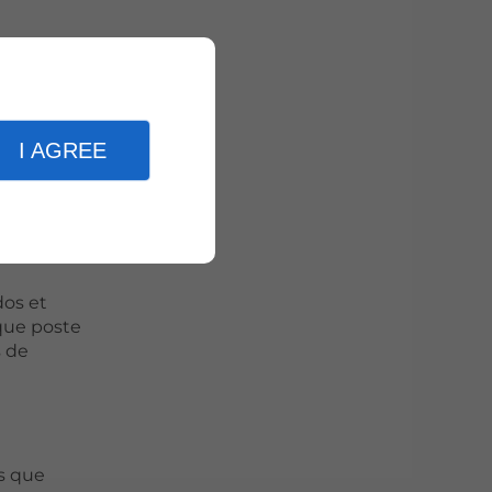
ckage
aux au
tivité
I AGREE
ants
dos et
que poste
s de
fs que