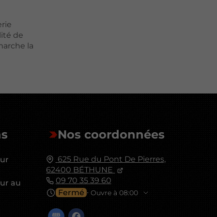
rie
lité de
arche la
ns
Nos coordonnées
625 Rue du Pont De Pierres,
eur
62400
BÉTHUNE
09 70 35 39 60
eur au
Fermé
⋅ Ouvre à 08:00