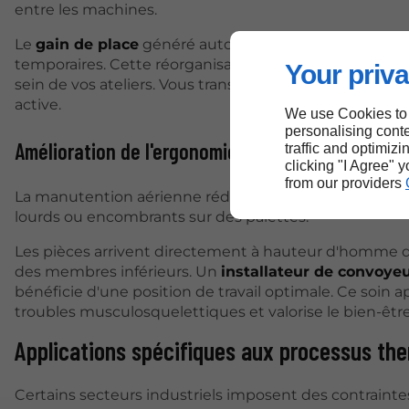
entre les machines.
Le
gain de place
généré autorise l'implantation de no
temporaires. Cette réorganisation spatiale limite les r
Your priva
sein de vos ateliers. Vous transformez ainsi des volum
active.
We use Cookies to
personalising conte
Amélioration de l'ergonomie et de la sécurité
traffic and optimizi
clicking "I Agree" 
from our providers
La manutention aérienne réduit drastiquement les e
lourds ou encombrants sur des palettes.
Les pièces arrivent directement à hauteur d'homme dev
des membres inférieurs. Un
installateur de convoyeu
bénéficie d'une position de travail optimale. Ce soin
troubles musculosquelettiques et valorise le bien-êtr
Applications spécifiques aux processus th
Certains secteurs industriels imposent des contrainte