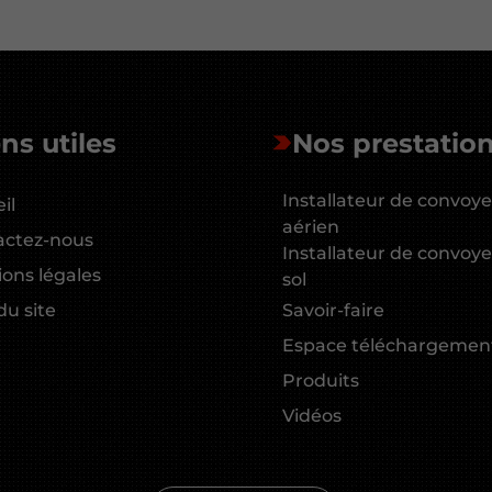
ns utiles
Nos prestatio
Installateur de convoy
il
aérien
actez-nous
Installateur de convoy
ons légales
sol
du site
Savoir-faire
Espace téléchargemen
Produits
Vidéos