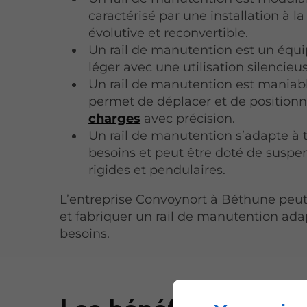
caractérisé par une installation à la 
évolutive et reconvertible.
Un rail de manutention est un éq
léger avec une utilisation silencieus
Un rail de manutention est maniabl
permet de déplacer et de positionn
charges
avec précision.
Un rail de manutention s’adapte à t
besoins et peut être doté de suspe
rigides et pendulaires.
L’entreprise Convoynort à Béthune peut
et fabriquer un rail de manutention ada
besoins.