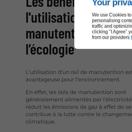
Les bénéfices de
Your priva
l'utilisation d'un rail
We use Cookies to
personalising conte
traffic and optimizi
manutention pour
clicking "I Agree" 
from our providers
l’écologie
L'utilisation d'un rail de manutention es
avantageuse pour l’environnement.
En effet, les rails de manutention sont
généralement alimentés par l'électricité
réduit les émissions de gaz à effet de se
contribue à la lutte contre le changeme
climatique.