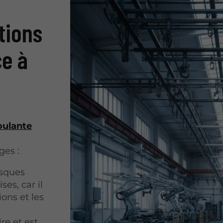
tions
e à
oulante
ges :
isques
s, car il
ons et les
re et est