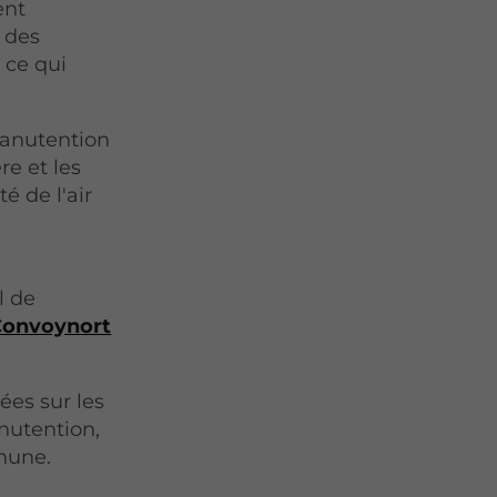
ent
r des
 ce qui
 manutention
re et les
é de l'air
l de
Convoynort
ées sur les
anutention,
thune.