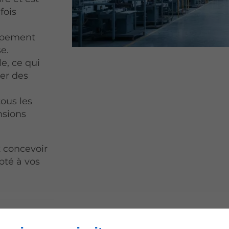
fois
uipement
e.
e, ce qui
er des
ous les
nsions
 concevoir
pté à vos