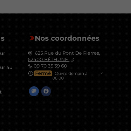
ns
Nos coordonnées
625 Rue du Pont De Pierres,
eur
62400
BÉTHUNE
09 70 35 39 60
eur au
Fermé
⋅ Ouvre demain à
08:00
t