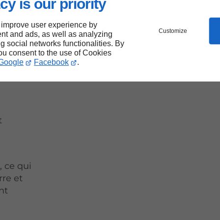
cy is our priority
 de
 improve user experience by
Customize
nt and ads, as well as analyzing
ng social networks functionalities. By
you consent to the use of Cookies
Google
Facebook
.
t
, ce qui
rre et
nt